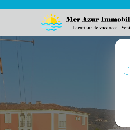
C
sou