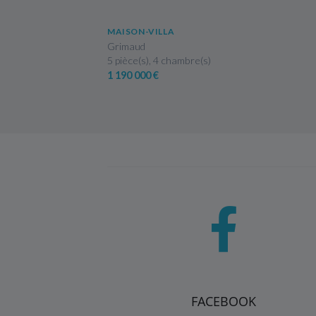
US
EN SAVOIR PLUS
MAISON-VILLA
Grimaud
5 pièce(s), 4 chambre(s)
1 190 000 €
FACEBOOK