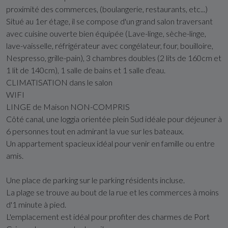
proximité des commerces, (boulangerie, restaurants, etc...)
Situé au 1er étage, il se compose d'un grand salon traversant
avec cuisine ouverte bien équipée (Lave-linge, sèche-linge,
lave-vaisselle, réfrigérateur avec congélateur, four, bouilloire,
Nespresso, grille-pain), 3 chambres doubles (2 lits de 160cm et
1 lit de 140cm), 1 salle de bains et 1 salle d'eau.
CLIMATISATION dans le salon
WIFI
LINGE de Maison NON-COMPRIS
Côté canal, une loggia orientée plein Sud idéale pour déjeuner à
6 personnes tout en admirant la vue sur les bateaux.
Un appartement spacieux idéal pour venir en famille ou entre
amis.
Une place de parking sur le parking résidents incluse.
La plage se trouve au bout de la rue et les commerces à moins
d'1 minute à pied.
L'emplacement est idéal pour profiter des charmes de Port