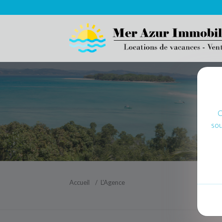
C
sou
Accueil
L'Agence