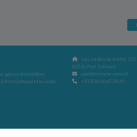
Les Jardins de la Mer, 125
83310 Port Grimaud
yael@merazur-immo.fr
 agence immobilière
+33 (0)6 16 67 28 65
 à Port Grimaud et la vente