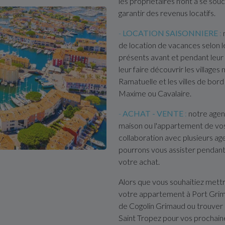
les propriétaires n'ont à se sou
garantir des revenus locatifs.
-
LOCATION SAISONNIERE
:
n
de location de vacances selon 
présents avant et pendant leur 
leur faire découvrir les villag
Ramatuelle et les villes de bo
Maxime ou Cavalaire.
-
ACHAT - VENTE
:
notre agen
maison ou l'appartement de vos 
collaboration avec plusieurs ag
pourrons vous assister pendant
votre achat.
Alors que vous souhaitiez mett
votre appartement à Port Grima
de Cogolin Grimaud ou trouver 
Saint Tropez pour vos prochain