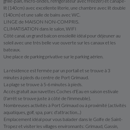
grille-pain, micro-ondes, réfrigérateur avec freezer) et canapé-
lit (140cm) avec excellente literie, une chambre avec lit double
(140cm) et une salle de bains avec WC.
LINGE de MAISON NON-COMPRIS.
CLIMATISATION dans le salon, WIFI
Côté canal, un grand balcon ensoleillé idéal pour déjeuner au
soleil avec une très belle vue ouverte sur les canaux et les
bateaux.
Une place de parking privative sur le parking aérien.
La résidence est fermée par un portail et se trouve à 3
minutes à pieds du centre de Port Grimaud.
La plage se trouve à 5-6 minutes à pieds.
Accès gratuit aux navettes Coches d'Eau en saison estivale
(l'arrêt se trouve juste à côté de l'immeuble).
Nombreuses activités à Port Grimaud ou à proximité (activités
aquatiques, golf, spa, parc d'attraction...)
Emplacement idéal pour vous balader dans le Golfe de Saint-
Tropez et visiter les villages environnants: Grimaud, Gassin,