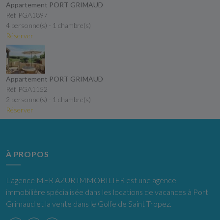
Appartement PORT GRIMAUD
Réf. PGA1897
4 personne(s) - 1 chambre(s)
Réserver
Appartement PORT GRIMAUD
Réf. PGA1152
2 personne(s) - 1 chambre(s)
Réserver
À PROPOS
L'agence MER AZUR IMMOBILIER est une agence
immobilière spécialisée dans les locations de vacances à Port
Grimaud et la vente dans le Golfe de Saint Tropez.