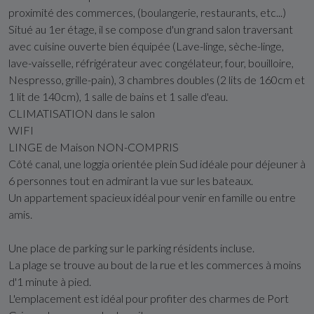
proximité des commerces, (boulangerie, restaurants, etc...)
Situé au 1er étage, il se compose d'un grand salon traversant
avec cuisine ouverte bien équipée (Lave-linge, sèche-linge,
lave-vaisselle, réfrigérateur avec congélateur, four, bouilloire,
Nespresso, grille-pain), 3 chambres doubles (2 lits de 160cm et
1 lit de 140cm), 1 salle de bains et 1 salle d'eau.
CLIMATISATION dans le salon
WIFI
LINGE de Maison NON-COMPRIS
Côté canal, une loggia orientée plein Sud idéale pour déjeuner à
6 personnes tout en admirant la vue sur les bateaux.
Un appartement spacieux idéal pour venir en famille ou entre
amis.
Une place de parking sur le parking résidents incluse.
La plage se trouve au bout de la rue et les commerces à moins
d'1 minute à pied.
L'emplacement est idéal pour profiter des charmes de Port