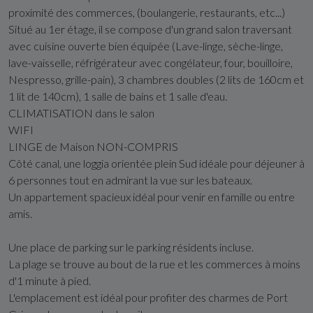
proximité des commerces, (boulangerie, restaurants, etc...)
Situé au 1er étage, il se compose d'un grand salon traversant
avec cuisine ouverte bien équipée (Lave-linge, sèche-linge,
lave-vaisselle, réfrigérateur avec congélateur, four, bouilloire,
Nespresso, grille-pain), 3 chambres doubles (2 lits de 160cm et
1 lit de 140cm), 1 salle de bains et 1 salle d'eau.
CLIMATISATION dans le salon
WIFI
LINGE de Maison NON-COMPRIS
Côté canal, une loggia orientée plein Sud idéale pour déjeuner à
6 personnes tout en admirant la vue sur les bateaux.
Un appartement spacieux idéal pour venir en famille ou entre
amis.
Une place de parking sur le parking résidents incluse.
La plage se trouve au bout de la rue et les commerces à moins
d'1 minute à pied.
L'emplacement est idéal pour profiter des charmes de Port