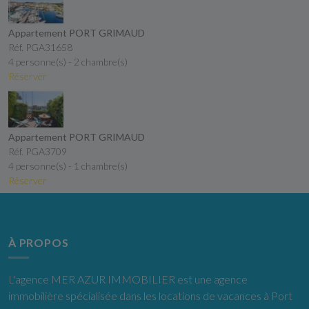
Appartement PORT GRIMAUD
Réf. PGA31658
4 personne(s) - 2 chambre(s)
Réserver
Appartement PORT GRIMAUD
Réf. PGA3709
4 personne(s) - 1 chambre(s)
Réserver
À PROPOS
L'agence MER AZUR IMMOBILIER est une agence
immobilière spécialisée dans les locations de vacances à Port