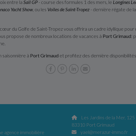
oix entre la
Sail GP
- course des formules 1 des mers, le
Longines Le
naco
Yacht Show
, ou les
Voiles de Saint-Tropez
- dernière régate de l
cœur du Golfe de Saint-Tropez vous offrira un cadre idyllique pour
us propose de nombreux locations de vacances à
Port Grimaud
: 
ne.
n saisonnière à
Port Grimaud
et profitez des dernière disponibilité
Les Jardins de la Mer, 125
83310 Port Grimaud
yael@merazur-immo.fr
 agence immobilière