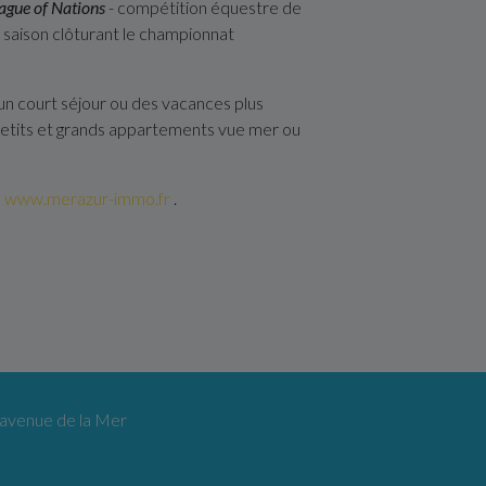
ague of Nations
- compétition équestre de
a saison clôturant le championnat
 un court séjour ou des vacances plus
petits et grands appartements vue mer ou
s
www.merazur-immo.fr
.
 avenue de la Mer