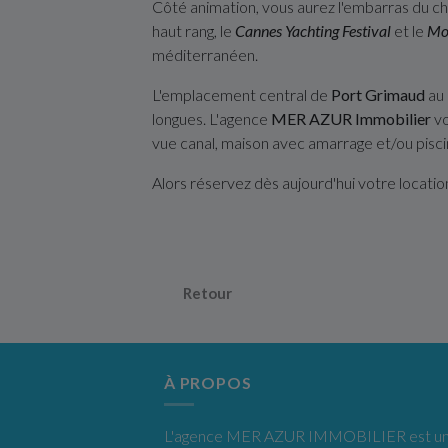
Côté animation, vous aurez l'embarras du ch
haut rang, le
Cannes Yachting Festival
et le
Mo
méditerranéen.
L'emplacement central de
Port Grimaud
au 
longues. L'agence
MER AZUR Immobilier
vo
vue canal, maison avec amarrage et/ou pisci
Alors réservez dès aujourd'hui votre locatio
Retour
À PROPOS
L'agence MER AZUR IMMOBILIER est une