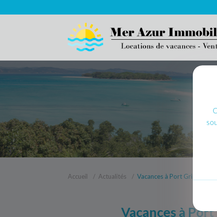
C
sou
Accueil
Actualités
Vacances à Port Grimaud en 
Vacances à Port 