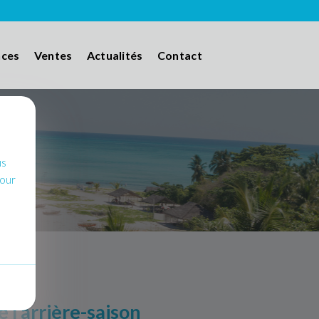
nces
Ventes
Actualités
Contact
us
pour
 l’arrière-saison