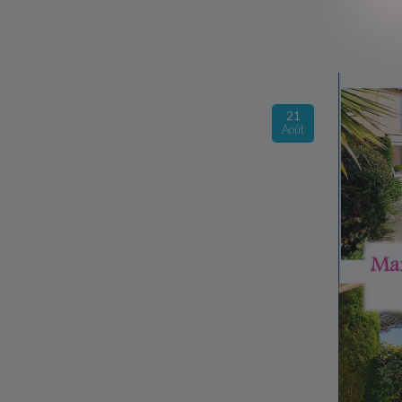
21
Août