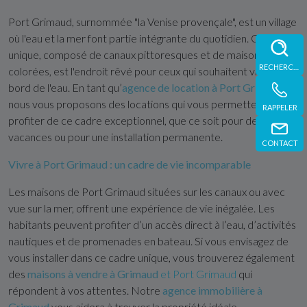
Port Grimaud, surnommée "la Venise provençale", est un village
où l'eau et la mer font partie intégrante du quotidien. Ce village
unique, composé de canaux pittoresques et de maisons
RECHERCHE
colorées, est l'endroit rêvé pour ceux qui souhaitent vivre au
bord de l'eau. En tant qu’
agence de location à Port Grimaud
,
nous vous proposons des locations qui vous permettent de
RAPPELER
profiter de ce cadre exceptionnel, que ce soit pour des
vacances ou pour une installation permanente.
CONTACT
Vivre à Port Grimaud : un cadre de vie incomparable
Les maisons de Port Grimaud situées sur les canaux ou avec
vue sur la mer, offrent une expérience de vie inégalée. Les
habitants peuvent profiter d’un accès direct à l’eau, d’activités
nautiques et de promenades en bateau. Si vous envisagez de
vous installer dans ce cadre unique, vous trouverez également
des
maisons à vendre à Grimaud
et Port Grimaud
qui
répondent à vos attentes. Notre
agence immobilière à
Grimaud
vous aidera à trouver la propriété idéale.