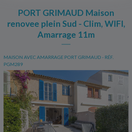
PORT GRIMAUD Maison
renovee plein Sud - Clim, WIFI,
Amarrage 11m
MAISON AVEC AMARRAGE PORT GRIMAUD - RÉF.
PGM289